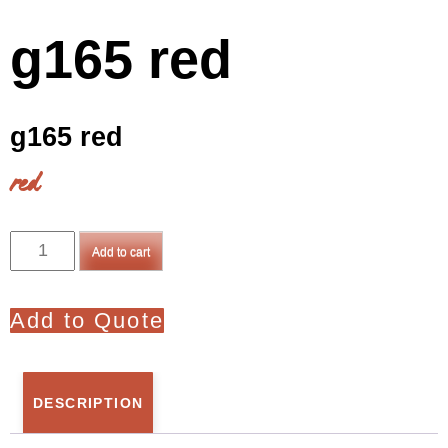
g165 red
g165 red
red
g165
Add to cart
red
quantity
Add to Quote
DESCRIPTION