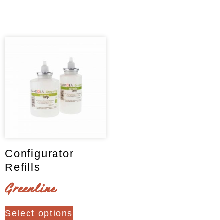
Clear
Configurator
Refills
Greenline
This
Select options
product